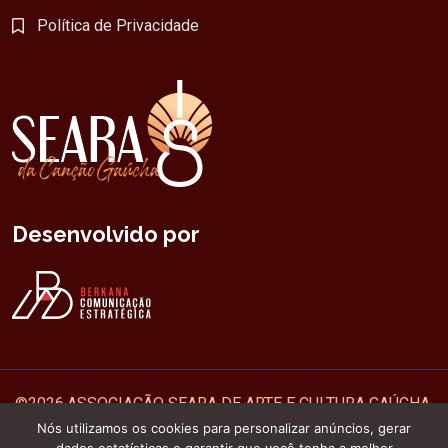
Política de Privacidade
Desenvolvido por
©
2026
ASSOCIAÇÃO SEARA DE ARTE E CULTURA GAÚCHA.
Nós utilizamos os cookies para personalizar anúncios, gerar
Todos os direitos reservados Seara da Canção Gaúcha de