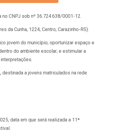
ta no CNPJ sob nº 36.724.638/0001-12.
res da Cunha, 1224, Centro, Carazinho-RS).
lico jovem do município; oportunizar espaço e
dentro do ambiente escolar; e estimular a
 interpretações.
a, destinada a jovens matriculados na rede
025, data em que será realizada a 11ª
ival.