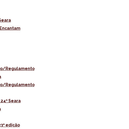
Seara
 Encantam
ção/Regulamento
a
ção/Regulamento
 24ª Seara
a
23ª edição