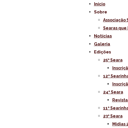
Início
Sobre
Associação 
Searas que
Notícias
Galeria
Edições
25ª Seara
Inscri
12ª Searinh
Inscri
24ª Seara
Revista
11ª Searinh
23ª Seara
Mídias 