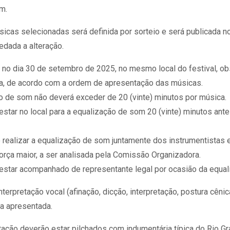
m.
as selecionadas será definida por sorteio e será publicada no p
dada a alteração.
no dia 30 de setembro de 2025, no mesmo local do festival, ob
ha, de acordo com a ordem de apresentação das músicas.
o de som não deverá exceder de 20 (vinte) minutos por música.
 estar no local para a equalização de som 20 (vinte) minutos an
o realizar a equalização de som juntamente dos instrumentistas 
orça maior, a ser analisada pela Comissão Organizadora.
á estar acompanhado de representante legal por ocasião da equa
terpretação vocal (afinação, dicção, interpretação, postura cên
ca apresentada.
ação deverão estar pilchados com indumentária típica do Rio Gr