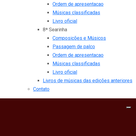
Ordem de apresentacao
Músicas classificadas
Livro oficial
8ª Searinha
Composições e Músicos
Passagem de palco
Ordem de apresentacao
Músicas classificadas
Livro oficial
Livros de músicas das edições anteriores
Contato