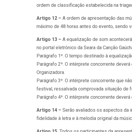
ordem de classificação estabelecida na triage
Artigo 12 –
A ordem de apresentação das músic
máximo de 48 horas antes do evento, sendo ve
Artigo 13 –
A equalização de som acontecerá 
no portal eletrônico da Seara da Canção Gaúc
Parágrafo 1º. O tempo destinado à equalizaçã
Parágrafo 2º. O intérprete concorrente deverá
Organizadora.
Parágrafo 3º. O intérprete concorrente que nã
festival, ressalvada comprovada situação de f
Parágrafo 4º. O intérprete concorrente dever
Artigo 14 –
Serão avaliados os aspectos da in
fidelidade à letra e à melodia original da músi
Artigo 15.
Todos os participantes da apresent