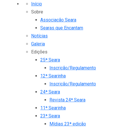
Início
Sobre
Associação Seara
Searas que Encantam
Notícias
Galeria
Edições
25ª Seara
Inscrição/Regulamento
12ª Searinha
Inscrição/Regulamento
24ª Seara
Revista 24ª Seara
11ª Searinha
23ª Seara
Mídias 23ª edição