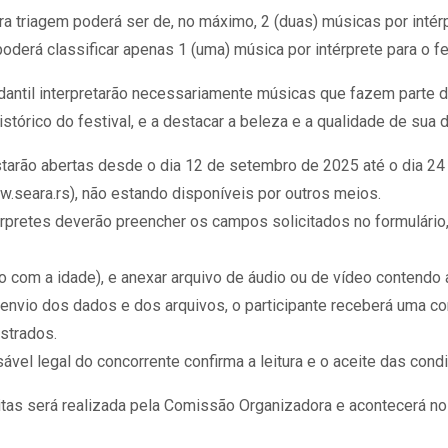
a triagem poderá ser de, no máximo, 2 (duas) músicas por intérp
erá classificar apenas 1 (uma) música por intérprete para o fes
dantil interpretarão necessariamente músicas que fazem parte d
 histórico do festival, e a destacar a beleza e a qualidade de sua
estarão abertas desde o dia 12 de setembro de 2025 até o dia 
ww.seara.rs), não estando disponíveis por outros meios.
érpretes deverão preencher os campos solicitados no formulário
do com a idade), e anexar arquivo de áudio ou de vídeo contendo
 envio dos dados e dos arquivos, o participante receberá uma c
strados.
nsável legal do concorrente confirma a leitura e o aceite das co
tas será realizada pela Comissão Organizadora e acontecerá no