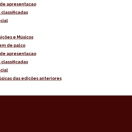
de apresentacao
 classificadas
icial
ições e Músicos
em de palco
de apresentacao
 classificadas
icial
úsicas das edições anteriores