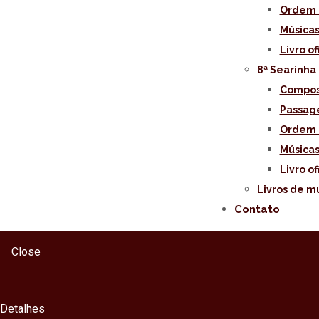
Ordem 
Músicas
Livro of
8ª Searinha
Compos
Passag
Ordem 
Músicas
Livro of
Livros de m
Contato
Close
Detalhes