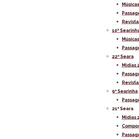
Músicas
Passag
Revista
10ª Searinh
Músicas
Passag
22ª Seara
Mídias 
Passag
Revista
9ª Searinha
Passag
21ª Seara
Mídias 
Compos
Passag