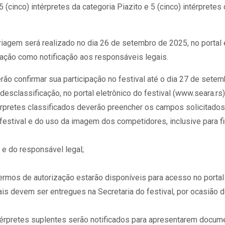
(cinco) intérpretes da categoria Piazito e 5 (cinco) intérpretes 
riagem será realizado no dia 26 de setembro de 2025, no portal 
cação como notificação aos responsáveis legais.
rão confirmar sua participação no festival até o dia 27 de set
desclassificação, no portal eletrônico do festival (www.seara.rs)
rpretes classificados deverão preencher os campos solicitados 
festival e do uso da imagem dos competidores, inclusive para f
 e do responsável legal;
rmos de autorização estarão disponíveis para acesso no portal e
ais devem ser entregues na Secretaria do festival, por ocasião
érpretes suplentes serão notificados para apresentarem docume