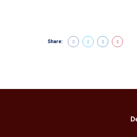
Share:
D