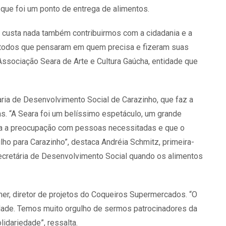
e que foi um ponto de entrega de alimentos.
o custa nada também contribuirmos com a cidadania e a
a todos que pensaram em quem precisa e fizeram suas
Associação Seara de Arte e Cultura Gaúcha, entidade que
ia de Desenvolvimento Social de Carazinho, que faz a
as. “A Seara foi um belíssimo espetáculo, um grande
tava a preocupação com pessoas necessitadas e que o
ho para Carazinho”, destaca Andréia Schmitz, primeira-
ecretária de Desenvolvimento Social quando os alimentos
r, diretor de projetos do Coqueiros Supermercados. “O
idade. Temos muito orgulho de sermos patrocinadores da
idariedade”, ressalta.