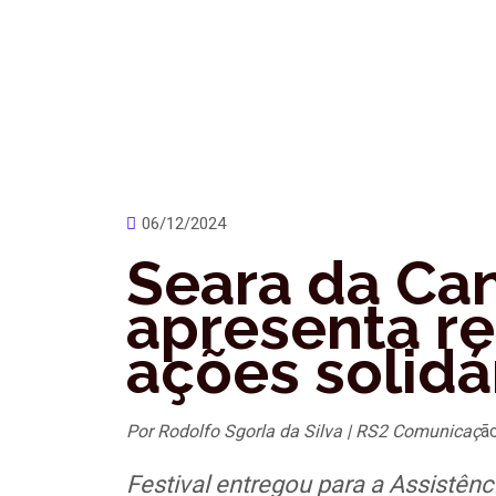
06/12/2024
Seara da Ca
apresenta r
ações solidá
Por Rodolfo Sgorla da Silva | RS2 Comunicaç
ã
Festival entregou para a Assistên