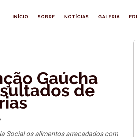
INÍCIO
SOBRE
NOTÍCIAS
GALERIA
ED
nção Gaúcha
esultados de
rias
o
cia Social os alimentos arrecadados com