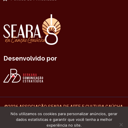
Desenvolvido por
©
2026
ASSOCIAÇÃO SEARA DE ARTE E CULTURA GAÚCHA.
Nós utilizamos os cookies para personalizar anúncios, gerar
Todos os direitos reservados Seara da Canção Gaúcha de
dados estatísticas e garantir que você tenha a melhor
Carazinho.
experiência no site.